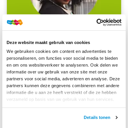
24 jul. 2023
Zo werkt Yucata aan gelijke kansen op haar
Deze website maakt gebruik van cookies
roc
We gebruiken cookies om content en advertenties te
personaliseren, om functies voor social media te bieden
Gelijke kansen beginnen niet bij gelijk behandelen,
en om ons websiteverkeer te analyseren. Ook delen we
maar bij goed kijken. Deze bijdrage laat zien wat
informatie over uw gebruik van onze site met onze
studenten nodig hebben om tot hun recht te komen
partners voor social media, adverteren en analyse. Deze
in het mbo‑onderwijs.
partners kunnen deze gegevens combineren met andere
Lees meer
informatie die u aan ze heeft verstrekt of die ze hebben
verzameld op basis van uw gebruik van hun services.
Lesbrieven
Details tonen