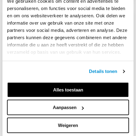
We gebruiken cookies om content en advertenties te
personaliseren, om functies voor social media te bieden
en om ons websiteverkeer te analyseren. Ook delen we
informatie over uw gebruik van onze site met onze
partners voor social media, adverteren en analyse. Deze
partners kunnen deze gegevens combineren met andere
informatie die u aan ze heeft verstrekt of die ze hebben
verzameld op basis van uw gebruik van hun services.
Details tonen
Alles toestaan
28 aug. 2023
Spoken word
Aanpassen
Woorden krijgen ritme, emotie en kracht. Spoken word
geeft studenten ruimte om hun stem te laten horen en
Weigeren
persoonlijke verhalen om te zetten in taal die raakt.