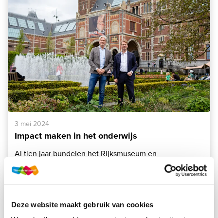
3 mei 2024
Impact maken in het onderwijs
Al tien jaar bundelen het Rijksmuseum en
ThiemeMeulenhoff hun krachten. Ontdek hoe deze
samenwerking leerlingen inspireert met kunst, cultuur
en betekenisvolle lesmaterialen.
Deze website maakt gebruik van cookies
Lees meer