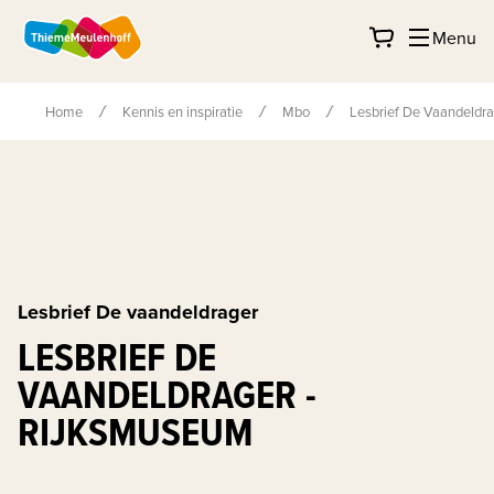
Menu
Home
Kennis en inspiratie
Mbo
Lesbrief De Vaandeldr
Lesbrief De vaandeldrager
LESBRIEF DE
VAANDELDRAGER -
RIJKSMUSEUM