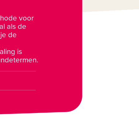
hode voor 
 als de 
je de 
ing is 
extra aandacht besteed aan het begrip van aardrijkskundetermen. 