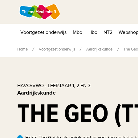
Voortgezet onderwijs
Mbo
Hbo
NT2
Websho
Home
Voortgezet onderwijs
Aardrijkskunde
The Geo
HAVO/VWO - LEERJAAR 1, 2 EN 3
Aardrijkskunde
THE GEO (T
Extra: The Guide als uniek naslagwerk (en volledig be