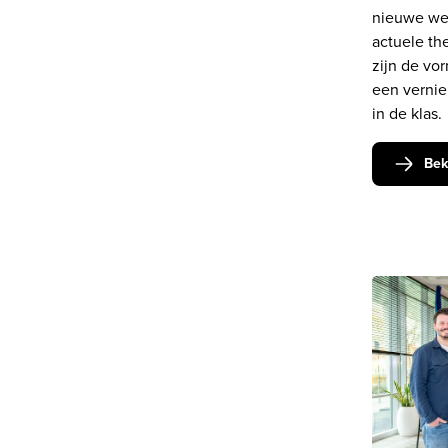
nieuwe wet
actuele th
zijn de vo
een vernie
in de klas.
Bek