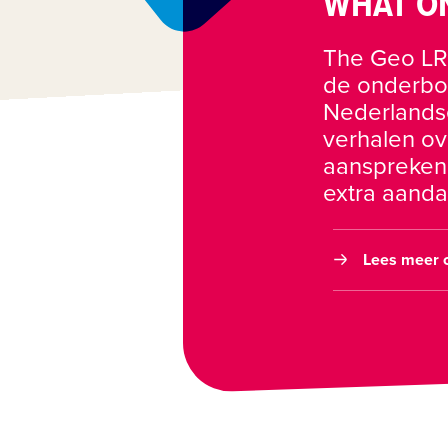
WHAT ON
The Geo LRN
de onderbou
Nederlandse
verhalen ov
aansprekende
Lees meer o