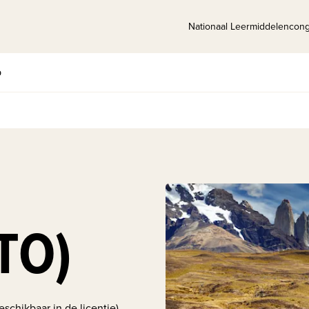
Nationaal Leermiddelencon
p
TO)
schikbaar in de licentie)