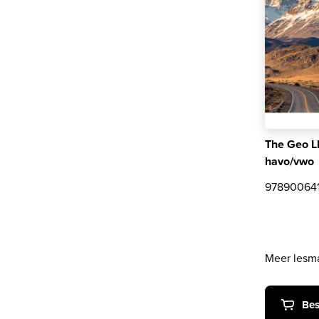
The Geo L
havo/vwo
97890064
Meer lesma
Bes