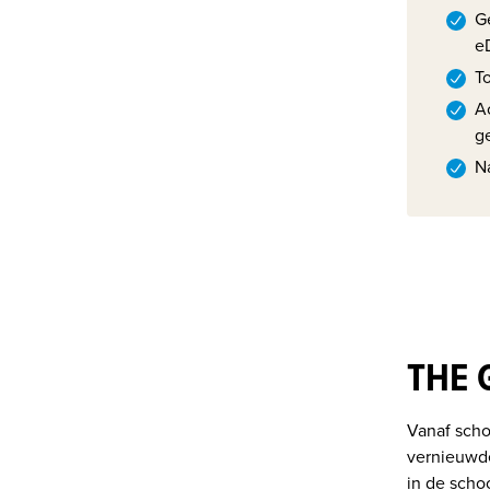
G
e
T
A
g
N
THE 
Vanaf scho
vernieuwde 
in de scho