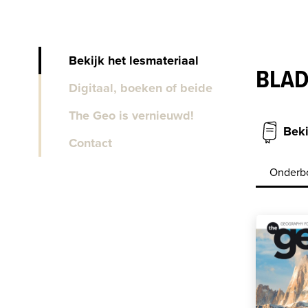
Bekijk het lesmateriaal
BLAD
Digitaal, boeken of beide
The Geo is vernieuwd!
Beki
Contact
Onderb