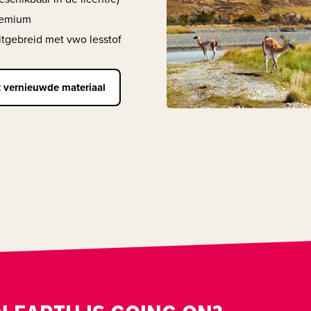
premium
itgebreid met vwo lesstof
t vernieuwde materiaal