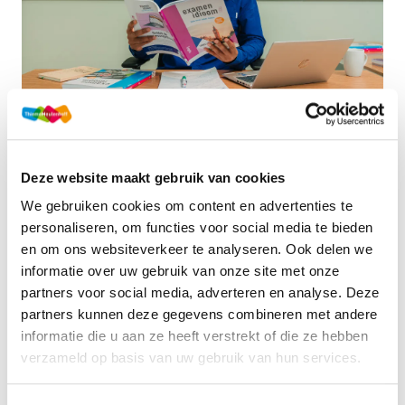
EXAMENIDIOOM
Deze website maakt gebruik van cookies
Het Examenidioom biedt de ideale voorbereiding op 
We gebruiken cookies om content en advertenties te
zowel de mondelinge schoolexamens als het centraal 
personaliseren, om functies voor social media te bieden
schriftelijk voor talen. Het boek bevat meer dan 1000 
en om ons websiteverkeer te analyseren. Ook delen we
idioomwoorden met reële voorbeeldzinnen. De woorden 
informatie over uw gebruik van onze site met onze
zijn thematisch gerangschikt, zodat je per thema kunt 
partners voor social media, adverteren en analyse. Deze
oefenen.
partners kunnen deze gegevens combineren met andere
informatie die u aan ze heeft verstrekt of die ze hebben
Meer over Examenidioom
verzameld op basis van uw gebruik van hun services.