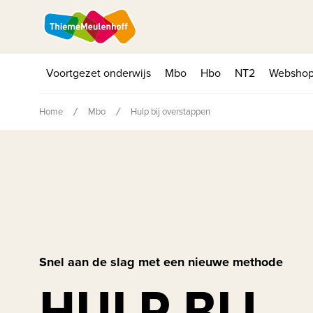
Voortgezet onderwijs
Mbo
Hbo
NT2
Websho
Home
Mbo
Hulp bij overstappen
Snel aan de slag met een nieuwe methode
HULP BIJ