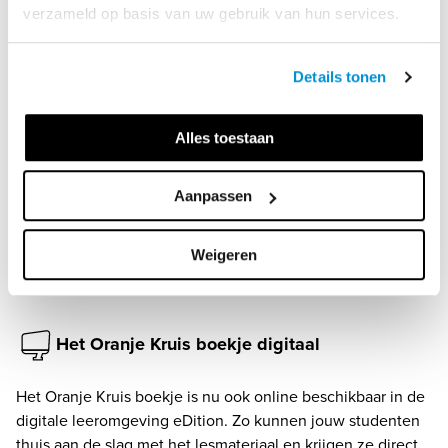
verzameld op basis van uw gebruik van hun services.
Details tonen
Inkijken
Het Oranje
Alles toestaan
Kruisboekje
Theorieboek
Aanpassen
28e druk
9789006341263
Weigeren
Het Oranje Kruis boekje digitaal
Het Oranje Kruis boekje is nu ook online beschikbaar in de 
digitale leeromgeving eDition. Zo kunnen jouw studenten 
thuis aan de slag met het lesmateriaal en krijgen ze direct 