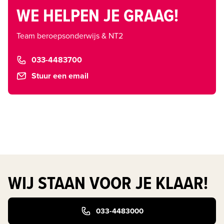
WE HELPEN JE GRAAG!
Team beroepsonderwijs & NT2
033-4483700
Stuur een email
WIJ STAAN VOOR JE KLAAR!
033-4483000