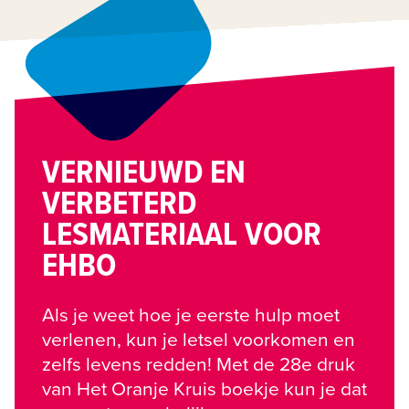
VERNIEUWD EN
VERBETERD
LESMATERIAAL VOOR
EHBO
Als je weet hoe je eerste hulp moet 
verlenen, kun je letsel voorkomen en 
zelfs levens redden! Met de 28e druk 
van Het Oranje Kruis boekje kun je dat 