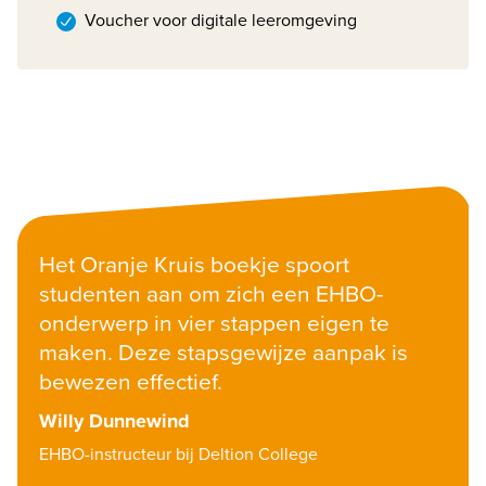
Voucher voor digitale leeromgeving
Het Oranje Kruis boekje spoort 
studenten aan om zich een EHBO-
onderwerp in vier stappen eigen te 
maken. Deze stapsgewijze aanpak is 
bewezen effectief.
Willy Dunnewind
EHBO-instructeur bij Deltion College