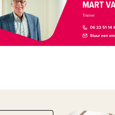
MART VA
Trainer
06 22 51 14 
Stuur een em