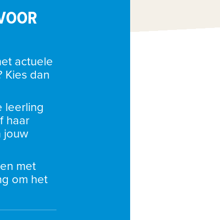
 VOOR
et actuele 
? Kies dan 
leerling 
 haar 
 jouw 
 en met 
g om het 