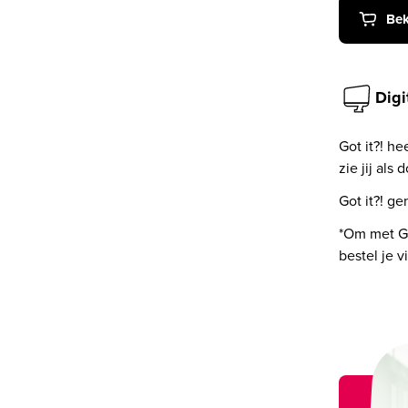
Bek
Digi
Got it?! h
zie jij als
Got it?! g
*Om met Go
bestel je v