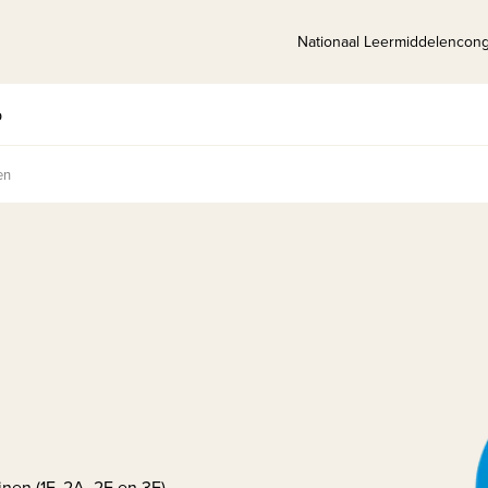
Nationaal Leermiddelencon
p
en
nen (1F, 2A, 2F en 3F)