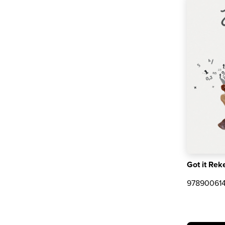
Got it Rek
97890061