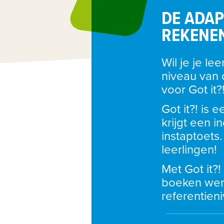
DE ADAP
REKENE
Wil je je le
niveau van d
voor Got it?!
Got it?! is 
krijgt een i
instaptoets
leerlingen!
Met Got it?!
boeken werk
referentien