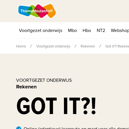
Voortgezet onderwijs
Mbo
Hbo
NT2
Websho
Home
Voortgezet onderwijs
Rekenen
Got it?! Reken
VOORTGEZET ONDERWIJS
Rekenen
GOT IT?!
Online (adaptieve) leerroute op maat voor alle domei