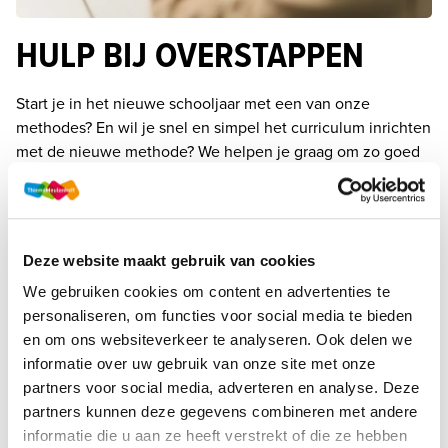
HULP BIJ OVERSTAPPEN
Start je in het nieuwe schooljaar met een van onze 
methodes? En wil je snel en simpel het curriculum inrichten 
met de nieuwe methode? We helpen je graag om zo goed 
mogelijk van start te gaan met het nieuwe lesmateriaal. Met 
onze overstaphulp ontzorgen we jou op zo veel mogelijk 
vlakken.
Deze website maakt gebruik van cookies
We gebruiken cookies om content en advertenties te
Lees meer over de overstaphulp
personaliseren, om functies voor social media te bieden
en om ons websiteverkeer te analyseren. Ook delen we
informatie over uw gebruik van onze site met onze
partners voor social media, adverteren en analyse. Deze
partners kunnen deze gegevens combineren met andere
informatie die u aan ze heeft verstrekt of die ze hebben