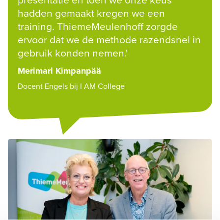
hadden gemaakt kregen we een 
training. ThiemeMeulenhoff zorgde 
ervoor dat we de methode razendsnel in 
gebruik konden nemen.'
Merimari Kimpanpää
Docent Engels bij I AM College