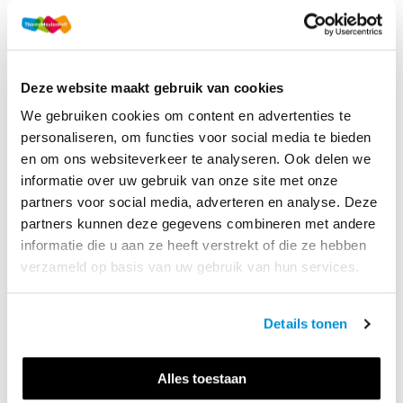
Deze website maakt gebruik van cookies
We gebruiken cookies om content en advertenties te
AANMELDEN VOOR EEN
personaliseren, om functies voor social media te bieden
TRAINING?
en om ons websiteverkeer te analyseren. Ook delen we
informatie over uw gebruik van onze site met onze
partners voor social media, adverteren en analyse. Deze
Laat 
via de mail
 weten dat je interesse hebt in een training 
partners kunnen deze gegevens combineren met andere
voor jou en je collega's. Na je aanmelding nemen we 
informatie die u aan ze heeft verstrekt of die ze hebben
contact op voor een intakegesprek om te bespreken hoe 
verzameld op basis van uw gebruik van hun services.
we de training zo goed mogelijk kunnen afstemmen op de 
situatie op jullie school en de vragen binnen de vaksectie. 
Ook bespreken we hoe jullie je het beste op de training 
Details tonen
kunnen voorbereiden.
Liever direct een afspraak in je agenda? Plan een 
Alles toestaan
opstarttraining, opfristraining of een training op maat in de 