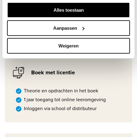
Alles toestaan
Theorie en opdrachten in het boek
1 jaar toegang tot online leeromgeving
Aanpassen
Direct inloggen
Weigeren
Boek met licentie
Theorie en opdrachten in het boek
1 jaar toegang tot online leeromgeving
Inloggen via school of distributeur