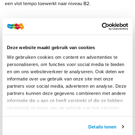
een vlot tempo toewerkt naar niveau B2. 
Deze website maakt gebruik van cookies
KIES ZELF HOE JE MET
We gebruiken cookies om content en advertenties te
CODE+ WERKT
personaliseren, om functies voor social media te bieden
en om ons websiteverkeer te analyseren. Ook delen we
informatie over uw gebruik van onze site met onze
partners voor social media, adverteren en analyse. Deze
De NT2-methodes van ThiemeMeulenhoff zijn flexibel 
partners kunnen deze gegevens combineren met andere
inzetbaar. Je kunt kiezen voor een combinatie van een 
informatie die u aan ze heeft verstrekt of die ze hebben
werkboek en online leeromgeving of je kunt volledig 
verzameld op basis van uw gebruik van hun services.
online werken. 
Details tonen
Boek met voucher