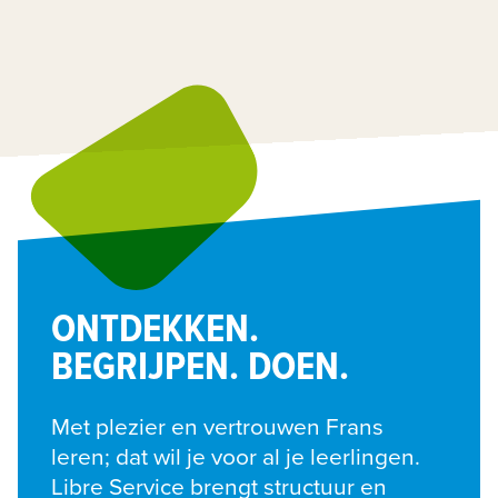
ONTDEKKEN.
BEGRIJPEN. DOEN.
Met plezier en vertrouwen Frans 
leren; dat wil je voor al je leerlingen. 
Libre Service brengt structuur en 