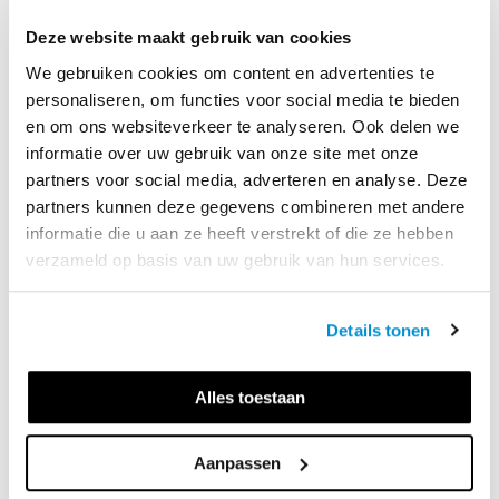
Deze website maakt gebruik van cookies
Volledig digitaal met Learnbeat
We gebruiken cookies om content en advertenties te
personaliseren, om functies voor social media te bieden
Eenvoudig arrangeren van hoofdstukken en
en om ons websiteverkeer te analyseren. Ook delen we
paragrafen
informatie over uw gebruik van onze site met onze
Mogelijkheid om eigen materiaal toe te
partners voor social media, adverteren en analyse. Deze
voegen
partners kunnen deze gegevens combineren met andere
Digitaal toetsen met aanpasbare
informatie die u aan ze heeft verstrekt of die ze hebben
methodetoetsen
verzameld op basis van uw gebruik van hun services.
Details tonen
Digitaal met boeken
Alles toestaan
Zelf kiezen hoe je lesgeeft: digitaal of in
Aanpassen
combinatie met boeken