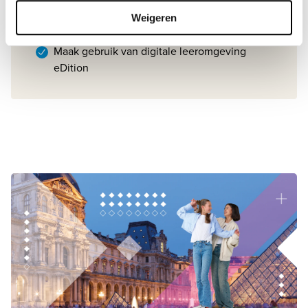
Elk jaar de keuze voor nieuwe boeken of
Weigeren
hergebruik van boeken
Maak gebruik van digitale leeromgeving
eDition