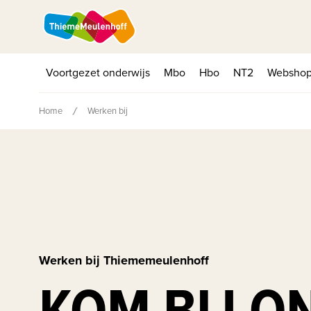
Voortgezet onderwijs
Mbo
Hbo
NT2
Websho
Home
Werken bij
Werken bij Thiememeulenhoff
KOM BIJ O