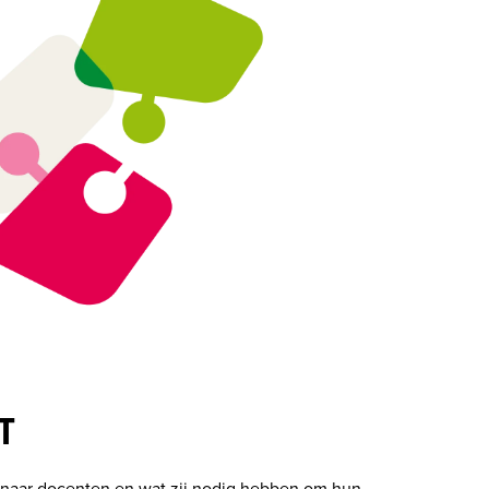
T
n naar docenten en wat zij nodig hebben om hun 