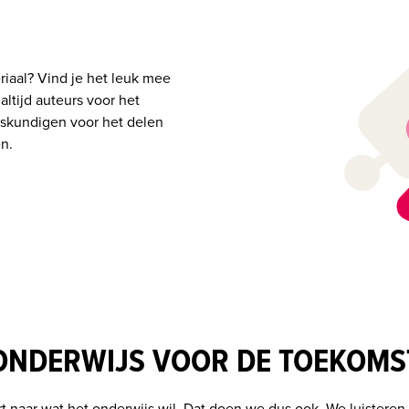
iaal? Vind je het leuk mee 
tijd auteurs voor het 
skundigen voor het delen 
n.
ONDERWIJS VOOR DE TOEKOMS
rt naar wat het onderwijs wil. Dat doen we dus ook. We luistere