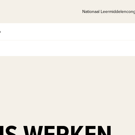
Nationaal Leermiddelencon
p
NS WERKEN