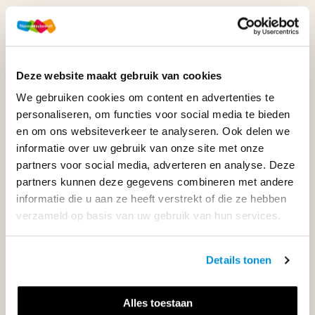
WIJ STAAN VOOR JE KLAAR!
Deze website maakt gebruik van cookies
033-4483000
We gebruiken cookies om content en advertenties te
Maandag t/m vrijdag | 08.00 - 17.00 uur
personaliseren, om functies voor social media te bieden
en om ons websiteverkeer te analyseren. Ook delen we
informatie over uw gebruik van onze site met onze
partners voor social media, adverteren en analyse. Deze
Klantenservice
partners kunnen deze gegevens combineren met andere
informatie die u aan ze heeft verstrekt of die ze hebben
verzameld op basis van uw gebruik van hun services.
Neem contact op
Details tonen
Alles toestaan