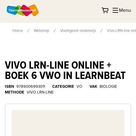
Menu
Home
Webshop
Voortgezet onderwijs
Vivo LRN-line on
VIVO LRN-LINE ONLINE +
BOEK 6 VWO IN LEARNBEAT
ISBN
9789006993011
CATEGORIE
VO
VAK
BIOLOGIE
METHODE
VIVO LRN-LINE