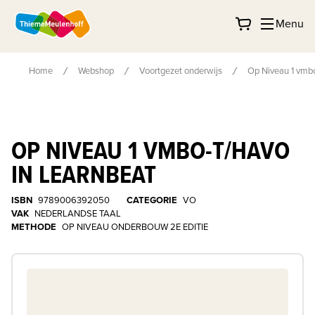
Menu
Home
Webshop
Voortgezet onderwijs
Op Niveau 1 vmbo
OP NIVEAU 1 VMBO-T/HAVO
IN LEARNBEAT
ISBN
9789006392050
CATEGORIE
VO
VAK
NEDERLANDSE TAAL
METHODE
OP NIVEAU ONDERBOUW 2E EDITIE