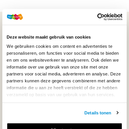
WIJ STAAN VOOR JE KLAAR!
Deze website maakt gebruik van cookies
033-4483000
We gebruiken cookies om content en advertenties te
personaliseren, om functies voor social media te bieden
Maandag t/m vrijdag | 08.00 - 17.00 uur
en om ons websiteverkeer te analyseren. Ook delen we
informatie over uw gebruik van onze site met onze
partners voor social media, adverteren en analyse. Deze
partners kunnen deze gegevens combineren met andere
Klantenservice
informatie die u aan ze heeft verstrekt of die ze hebben
verzameld op basis van uw gebruik van hun services.
Neem contact op
Details tonen