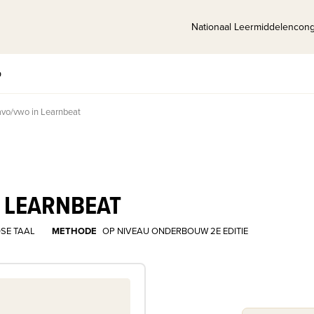
Nationaal Leermiddelencon
p
avo/vwo in Learnbeat
N LEARNBEAT
SE TAAL
METHODE
OP NIVEAU ONDERBOUW 2E EDITIE