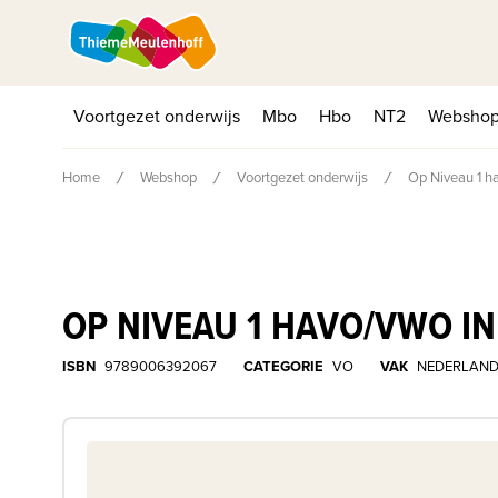
Voortgezet onderwijs
Mbo
Hbo
NT2
Websho
Home
Webshop
Voortgezet onderwijs
Op Niveau 1 h
OP NIVEAU 1 HAVO/VWO I
ISBN
9789006392067
CATEGORIE
VO
VAK
NEDERLAND