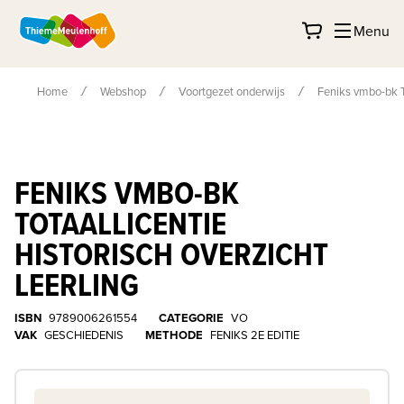
Menu
Home
Webshop
Voortgezet onderwijs
Feniks vmbo-bk To
FENIKS VMBO-BK
TOTAALLICENTIE
HISTORISCH OVERZICHT
LEERLING
ISBN
9789006261554
CATEGORIE
VO
VAK
GESCHIEDENIS
METHODE
FENIKS 2E EDITIE