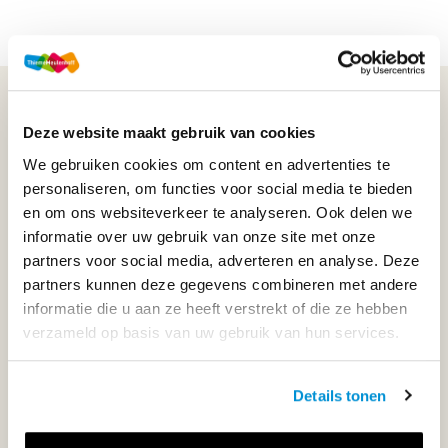
WIJ STAAN VOOR JE KLAAR!
Deze website maakt gebruik van cookies
We gebruiken cookies om content en advertenties te
033-4483000
personaliseren, om functies voor social media te bieden
en om ons websiteverkeer te analyseren. Ook delen we
Maandag t/m vrijdag | 08.00 - 17.00 uur
informatie over uw gebruik van onze site met onze
partners voor social media, adverteren en analyse. Deze
partners kunnen deze gegevens combineren met andere
informatie die u aan ze heeft verstrekt of die ze hebben
Klantenservice
verzameld op basis van uw gebruik van hun services.
Neem contact op
Details tonen