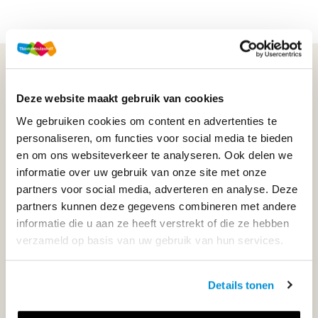
WIJ STAAN VOOR JE KLAAR!
Deze website maakt gebruik van cookies
We gebruiken cookies om content en advertenties te
033-4483000
personaliseren, om functies voor social media te bieden
en om ons websiteverkeer te analyseren. Ook delen we
Maandag t/m vrijdag | 08.00 - 17.00 uur
informatie over uw gebruik van onze site met onze
partners voor social media, adverteren en analyse. Deze
partners kunnen deze gegevens combineren met andere
informatie die u aan ze heeft verstrekt of die ze hebben
Klantenservice
verzameld op basis van uw gebruik van hun services.
Neem contact op
Details tonen