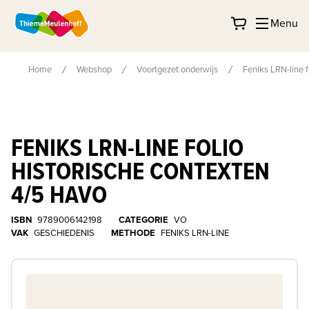
Menu
Home
Webshop
Voortgezet onderwijs
Feniks LRN-line f
FENIKS LRN-LINE FOLIO
HISTORISCHE CONTEXTEN
4/5 HAVO
ISBN
9789006142198
CATEGORIE
VO
VAK
GESCHIEDENIS
METHODE
FENIKS LRN-LINE