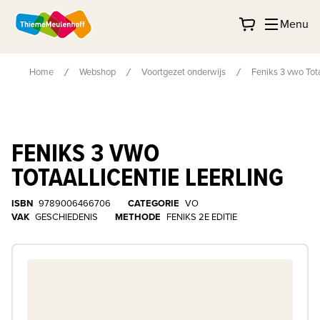
Menu
Home
Webshop
Voortgezet onderwijs
Feniks 3 vwo Tota
FENIKS 3 VWO
TOTAALLICENTIE LEERLING
ISBN
9789006466706
CATEGORIE
VO
VAK
GESCHIEDENIS
METHODE
FENIKS 2E EDITIE