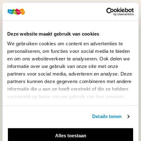
WIJ STAAN VOOR JE KLAAR!
Deze website maakt gebruik van cookies
033-4483000
We gebruiken cookies om content en advertenties te
Maandag t/m vrijdag | 08.00 - 17.00 uur
personaliseren, om functies voor social media te bieden
en om ons websiteverkeer te analyseren. Ook delen we
informatie over uw gebruik van onze site met onze
partners voor social media, adverteren en analyse. Deze
Klantenservice
partners kunnen deze gegevens combineren met andere
informatie die u aan ze heeft verstrekt of die ze hebben
verzameld op basis van uw gebruik van hun services.
Neem contact op
Details tonen
Alles toestaan