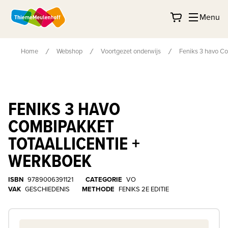
Menu
Home
Webshop
Voortgezet onderwijs
Feniks 3 havo Co
FENIKS 3 HAVO
COMBIPAKKET
TOTAALLICENTIE +
WERKBOEK
ISBN
9789006391121
CATEGORIE
VO
VAK
GESCHIEDENIS
METHODE
FENIKS 2E EDITIE