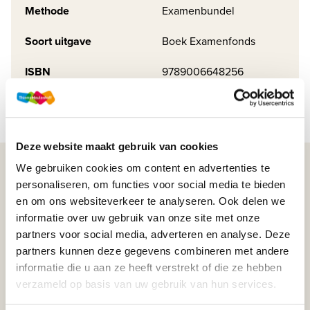
Methode
Examenbundel
Soort uitgave
Boek Examenfonds
ISBN
9789006648256
Deze website maakt gebruik van cookies
We gebruiken cookies om content en advertenties te
WIJ STAAN VOOR JE KLAAR!
personaliseren, om functies voor social media te bieden
en om ons websiteverkeer te analyseren. Ook delen we
informatie over uw gebruik van onze site met onze
033-4483000
partners voor social media, adverteren en analyse. Deze
partners kunnen deze gegevens combineren met andere
Maandag t/m vrijdag | 08.00 - 17.00 uur
informatie die u aan ze heeft verstrekt of die ze hebben
verzameld op basis van uw gebruik van hun services.