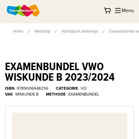
Menu
Home
Webshop
Voortgezet onderwijs
Examenbundel v
EXAMENBUNDEL VWO
WISKUNDE B 2023/2024
ISBN
9789006648256
CATEGORIE
VO
VAK
WISKUNDE B
METHODE
EXAMENBUNDEL