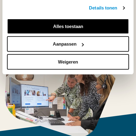
Klantenservice
Details tonen
Neem contact op
Alles toestaan
Aanpassen
Weigeren