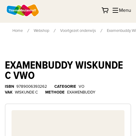
Menu
Home
Webshop
Voortgezet onderwijs
Examenbuddy Wi
EXAMENBUDDY WISKUNDE
C VWO
ISBN
9789006393262
CATEGORIE
VO
VAK
WISKUNDE C
METHODE
EXAMENBUDDY