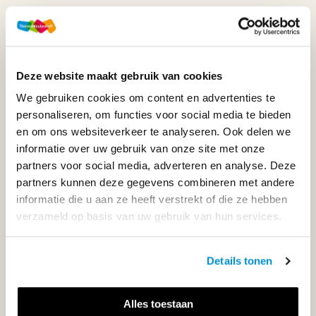
WIJ STAAN VOOR JE KLAAR!
Deze website maakt gebruik van cookies
033-4483000
We gebruiken cookies om content en advertenties te
Maandag t/m vrijdag | 08.00 - 17.00 uur
personaliseren, om functies voor social media te bieden
en om ons websiteverkeer te analyseren. Ook delen we
informatie over uw gebruik van onze site met onze
partners voor social media, adverteren en analyse. Deze
Klantenservice
partners kunnen deze gegevens combineren met andere
informatie die u aan ze heeft verstrekt of die ze hebben
verzameld op basis van uw gebruik van hun services.
Neem contact op
Details tonen
Alles toestaan