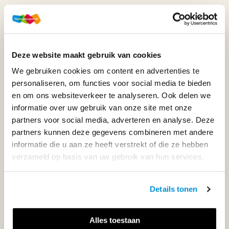
WIJ STAAN VOOR JE KLAAR!
Deze website maakt gebruik van cookies
033-4483000
We gebruiken cookies om content en advertenties te
Maandag t/m vrijdag | 08.00 - 17.00 uur
personaliseren, om functies voor social media te bieden
en om ons websiteverkeer te analyseren. Ook delen we
informatie over uw gebruik van onze site met onze
partners voor social media, adverteren en analyse. Deze
Klantenservice
partners kunnen deze gegevens combineren met andere
informatie die u aan ze heeft verstrekt of die ze hebben
verzameld op basis van uw gebruik van hun services.
Neem contact op
Details tonen
Alles toestaan