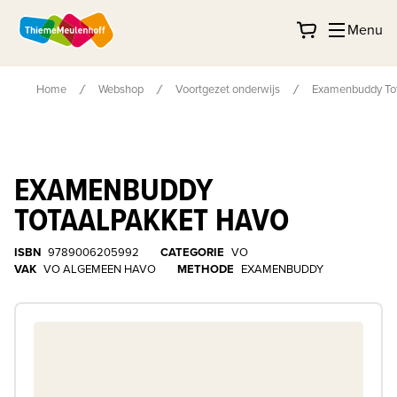
Menu
Home
Webshop
Voortgezet onderwijs
Examenbuddy Tot
EXAMENBUDDY
TOTAALPAKKET HAVO
ISBN
9789006205992
CATEGORIE
VO
VAK
VO ALGEMEEN HAVO
METHODE
EXAMENBUDDY