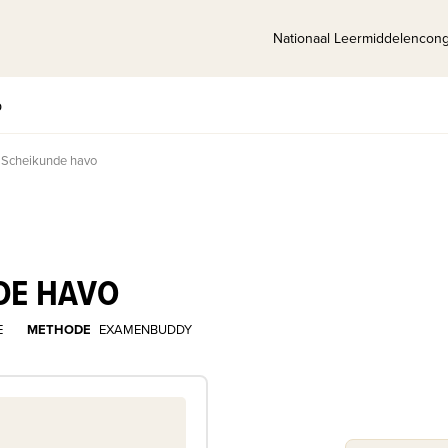
Nationaal Leermiddelencon
p
Scheikunde havo
DE HAVO
E
METHODE
EXAMENBUDDY