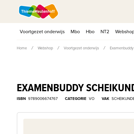
Voortgezet onderwijs
Mbo
Hbo
NT2
Websho
Home
Webshop
Voortgezet onderwijs
Examenbuddy 
EXAMENBUDDY SCHEIKUN
ISBN
9789006674767
CATEGORIE
VO
VAK
SCHEIKUND