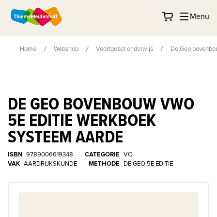
Menu
Home
Webshop
Voortgezet onderwijs
De Geo bovenbou
DE GEO BOVENBOUW VWO
5E EDITIE WERKBOEK
SYSTEEM AARDE
ISBN
9789006619348
CATEGORIE
VO
VAK
AARDRIJKSKUNDE
METHODE
DE GEO 5E EDITIE