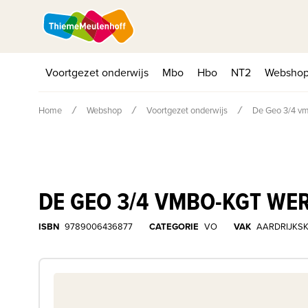
Voortgezet onderwijs
Mbo
Hbo
NT2
Websho
Home
Webshop
Voortgezet onderwijs
De Geo 3/4 vm
DE GEO 3/4 VMBO-KGT WE
ISBN
9789006436877
CATEGORIE
VO
VAK
AARDRIJKS