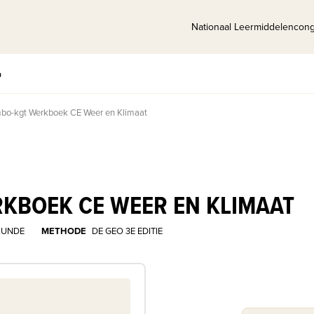
Nationaal Leermiddelencon
p
bo-kgt Werkboek CE Weer en Klimaat
RKBOEK CE WEER EN KLIMAAT
KUNDE
METHODE
DE GEO 3E EDITIE