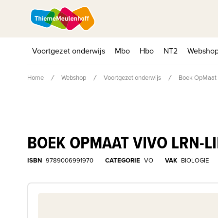
Voortgezet onderwijs
Mbo
Hbo
NT2
Websho
Home
Webshop
Voortgezet onderwijs
Boek OpMaat 
BOEK OPMAAT VIVO LRN-
ISBN
9789006991970
CATEGORIE
VO
VAK
BIOLOGIE