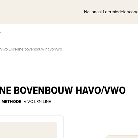
Nationaal Leermiddelencon
p
Vivo LRN-line bovenbouw havo/vwo
LINE BOVENBOUW HAVO/VWO
METHODE
VIVO LRN-LINE