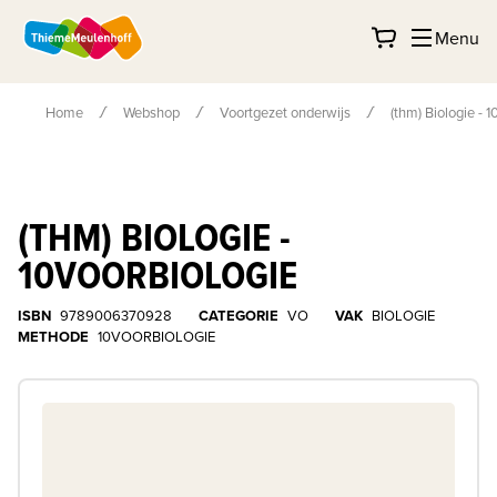
Menu
Home
Webshop
Voortgezet onderwijs
(thm) Biologie - 
(THM) BIOLOGIE -
10VOORBIOLOGIE
ISBN
9789006370928
CATEGORIE
VO
VAK
BIOLOGIE
METHODE
10VOORBIOLOGIE