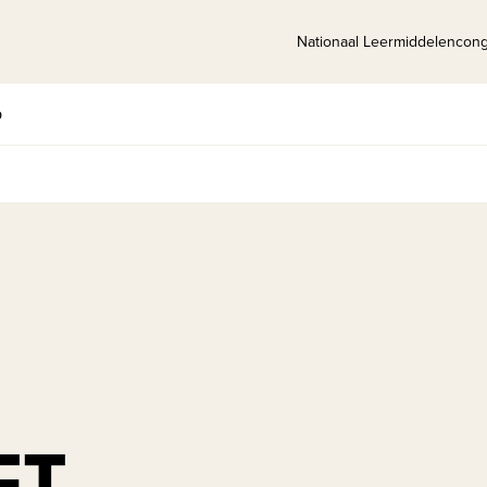
Nationaal Leermiddelencon
p
ET