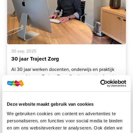
30 sep. 2025
30 jaar Traject Zorg
Al 30 jaar werken docenten, onderwijs en praktijk
samen binnen Traject Zorg. Op deze pagina lees je
hoe deze samenwerking leidt tot actueel,
praktijkgericht onderwijs voor het mbo.
Lees meer
Deze website maakt gebruik van cookies
We gebruiken cookies om content en advertenties te
personaliseren, om functies voor social media te bieden
Interviews
en om ons websiteverkeer te analyseren. Ook delen we