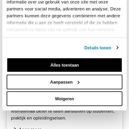
informatie over uw gebruik van onze site met onze
partners voor social media, adverteren en analyse. Deze
partners kunnen deze gegevens combineren met andere
informatie die u aan ze heeft verstrekt of die ze hebben
verzameld op basis van uw gebruik van hun services.
Details tonen
Alles toestaan
1 mei 2025
De zorg én opleiding verbeteren door te
Aanpassen
arrangeren
Hoe verbeter je de zorgopleiding met maatwerk? Op
Weigeren
deze pagina ontdek je hoe arrangeren helpt om
lesmateriaal beter te laten aansluiten op studenten,
praktijk en opleidingseisen.