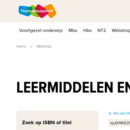
Voortgezet onderwijs
Mbo
Hbo
NT2
Websho
Home
Webshop
LEERMIDDELEN EN
Wis alle fil
Zoek op ISBN of titel
eyJjYXRlZ