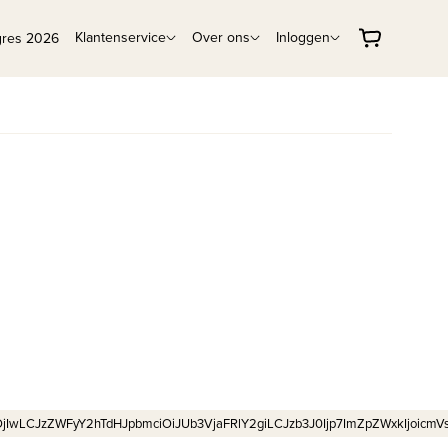
Klantenservice
Over ons
Inloggen
gres 2026
wLCJzZWFyY2hTdHJpbmciOiJUb3VjaFRlY2giLCJzb3J0Ijp7ImZpZWxkIjoicmVsZ