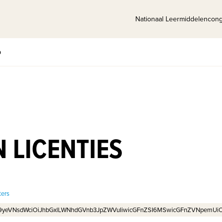
Nationaal Leermiddelencon
p
 LICENTIES
ters
29yeVNsdWciOiJhbGxlLWNhdGVnb3JpZWVuIiwicGFnZSI6MSwicGFnZVNpemUiOjI