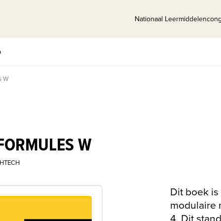
Nationaal Leermiddelencon
p
s W
 FORMULES W
HTECH
Dit boek i
modulaire 
4. Dit sta