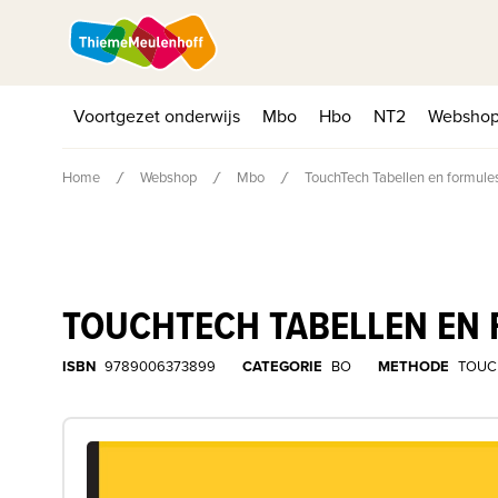
Voortgezet onderwijs
Mbo
Hbo
NT2
Websho
Home
Webshop
Mbo
TouchTech Tabellen en formule
TOUCHTECH TABELLEN EN
ISBN
9789006373899
CATEGORIE
BO
METHODE
TOUC