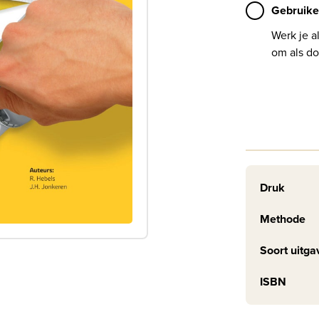
Gebruike
Werk je a
om als do
Druk
Methode
Soort uitga
ISBN