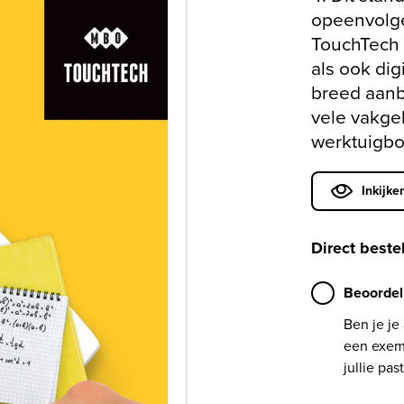
opeenvolg
TouchTech 
als ook dig
breed aanb
vele vakge
werktuigb
Inkijke
Direct beste
Beoordel
Ben je je
een exemp
jullie past