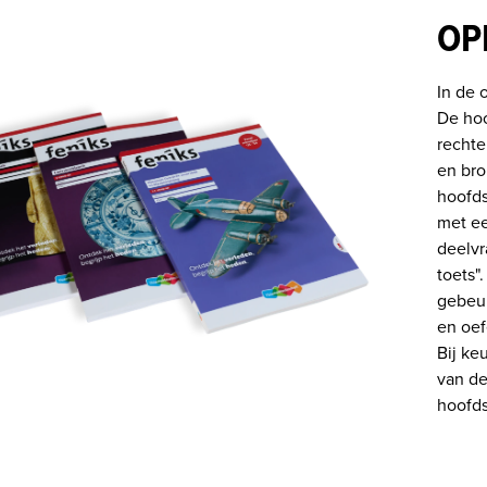
OP
In de 
De hoo
rechte
en bro
hoofds
met ee
deelvr
toets".
gebeur
en oef
Bij ke
van de
hoofds