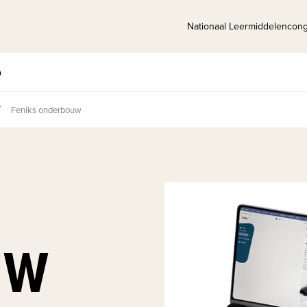
Nationaal Leermiddelencon
p
Feniks onderbouw
UW