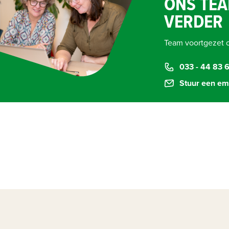
ONS TEA
VERDER
Team voortgezet 
033 - 44 83 
Stuur een em