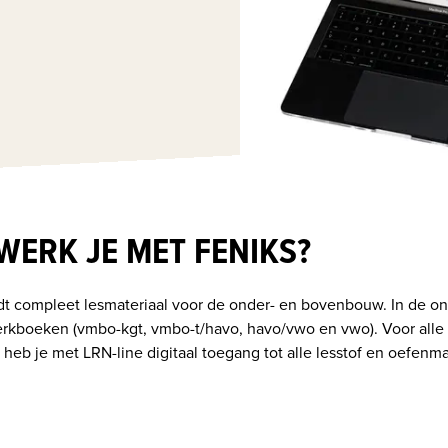
WERK JE MET FENIKS?
dt compleet lesmateriaal voor de onder- en bovenbouw. In de o
rkboeken (vmbo-kgt, vmbo-t/havo, havo/vwo en vwo). Voor alle niv
heb je met LRN-line digitaal toegang tot alle lesstof en oefenma