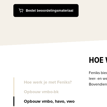
Bestel beoordelingsmateriaal
HOE 
Feniks bie
leer- en we
Hoe werk je met Feniks?
Bovendien 
Opbouw vmbo-bk
Opbouw vmbo, havo, vwo