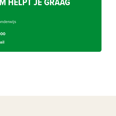
M HELPT JE GRAAG
onderwijs
600
ail