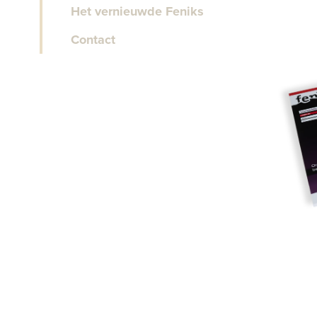
Het vernieuwde Feniks
Contact