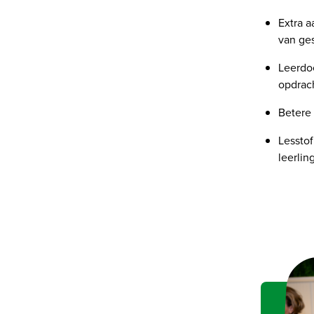
Extra a
van ge
Leerdoe
opdrach
Betere 
Lesstof
leerlin