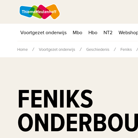
Voortgezet onderwijs
Mbo
Hbo
NT2
Websho
Home
Voortgezet onderwijs
Geschiedenis
Feniks
FENIKS
ONDERBO