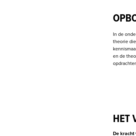
OPBO
In de onde
theorie di
kennismaakt
en de theor
HET 
De kracht