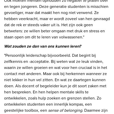
Ook moeten mensen ophouden zo negatief te praten over 
en tegen jongeren. Deze generatie studenten is misschien 
gevoeliger, maar dat maakt hen nog niet verwend. Ze 
hebben veerkracht, maar er wordt zoveel van hen gevraagd 
dat de rek er steeds vaker uit is. Het zijn ook geen 
betweters: ze willen beter omgaan met druk en stress en 
staan open om dit te leren van volwassenen."
Wat zouden ze dan van ons kunnen leren?
"Persoonlijk leiderschap bijvoorbeeld. Dat begint bij 
zelfkennis en -acceptatie. Bij weten wat ze leuk vinden, 
waarin ze willen groeien en wat voor hen cruciaal is in het 
contact met anderen. Maar ook bij herkennen wanneer ze 
niet lekker in hun vel zitten. En wat ze daartegen kunnen 
doen. Als docent of begeleider kun je dit soort zaken met 
hen bespreken. En hen helpen mentale skills te 
ontwikkelen, zoals hulp zoeken en grenzen stellen. Zo 
ontwikkelen studenten een innerlijk kompas, een 
geestelijke toolbox, een 
sense of belonging
. Daarmee zijn 