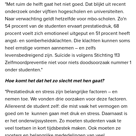
"Met ruim de helft gaat het niet goed. Dat blijkt uit recent 
onderzoek onder vijftien hogescholen en universiteiten. 
Naar verwachting geldt hetzelfde voor mbo-scholen. Zo'n 
54 procent van de studenten ervaart prestatiedruk, 68 
procent voelt zich emotioneel uitgeput en 51 procent heeft 
angst- en somberheidsklachten. Die klachten kunnen soms 
heel ernstige vormen aannemen – en zelfs 
levensbedreigend zijn. Suïcide is volgens Stichting 113 
Zelfmoordpreventie niet voor niets doodsoorzaak nummer 1 
onder studenten." 
Hoe komt het dat het zo slecht met hen gaat?
"Prestatiedruk en stress zijn belangrijke factoren – en 
nemen toe. We vonden drie oorzaken voor deze factoren. 
Allereerst de student zelf: die mist vaak het vermogen om 
goed om te  kunnen gaan met druk en stress. Daarnaast is 
er het onderwijssysteem. Zo moeten studenten vaak te 
veel toetsen in kort tijdsbestek maken. Ook moeten ze 
roosters en belangrijke mededelingen van veel 