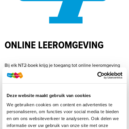
ONLINE LEEROMGEVING
Bij elk NT2-boek krijg je toegang tot online leeromgeving 
NT2+, met daarin toegang tot alle (reproductieve) 
opdrachten die horen bij Zebra+, IJsbreker+ én Code+. 
Deze omgeving is eenvoudig in gebruik en de duidelijke 
navigatie en introductie bij de lessen ondersteunen het 
Deze website maakt gebruik van cookies
opnemen van de lesstof.
We gebruiken cookies om content en advertenties te
Jij als docent werkt in een eigen docentomgeving, waarin 
personaliseren, om functies voor social media te bieden
je onder andere handleidingen, extra vragen en alle 
en om ons websiteverkeer te analyseren. Ook delen we
antwoorden vindt. En waar je groepen kunt aanmaken en 
informatie over uw gebruik van onze site met onze