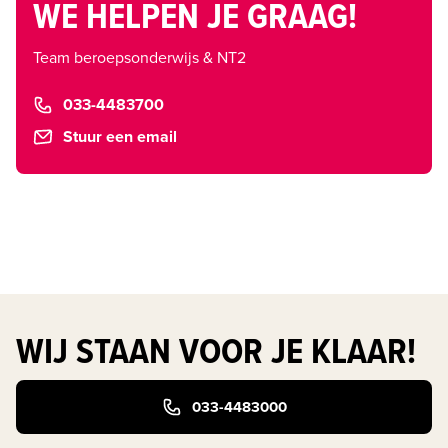
WE HELPEN JE GRAAG!
Team beroepsonderwijs & NT2
033-4483700
Stuur een email
WIJ STAAN VOOR JE KLAAR!
033-4483000