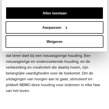
Alles toestaan
OVER NEMO
Aanpassen
Het spelenderwijs leren en het zelf ontdekken is al bijna 
Weigeren
100 jaar de rode draad door de geschiedenis van NEMO. 
Alle programma’s worden ontwikkeld vanuit de visie 
dat leren start bij een nieuwsgierige houding. Een 
nieuwsgierige en onderzoekende houding, en de 
verbeelding en creativiteit die daarbij horen, zijn 
belangrijke vaardigheden voor de toekomst. Om de 
uitdagingen van morgen aan te gaan, stimuleert en 
prikkelt NEMO deze houding voor iedereen in elke fase 
van het leven. 