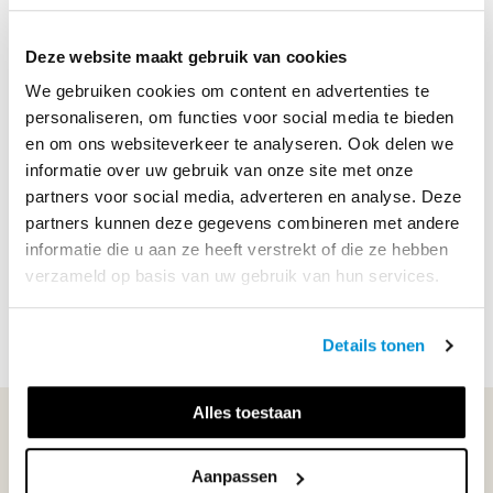
Nieuwe koppeldocumenten beschikbaar
Deze website maakt gebruik van cookies
We gebruiken cookies om content en advertenties te
Transfer-versie van acht modules nu in
personaliseren, om functies voor social media te bieden
eDition
en om ons websiteverkeer te analyseren. Ook delen we
informatie over uw gebruik van onze site met onze
partners voor social media, adverteren en analyse. Deze
'Tabellen en formules W’ nu ook als digiboek
partners kunnen deze gegevens combineren met andere
informatie die u aan ze heeft verstrekt of die ze hebben
verzameld op basis van uw gebruik van hun services.
Details tonen
Alles toestaan
WIJ STAAN VOOR JE KLAAR!
Aanpassen