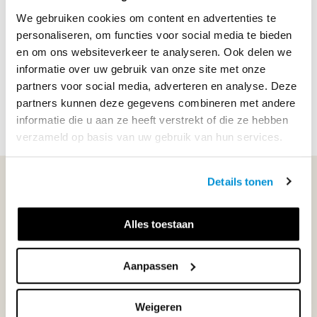
Spreekt dit je aan? Of wil je meer weten over het werk 
We gebruiken cookies om content en advertenties te
als eindredacteur? Vul dan het formulier hieronder in en 
personaliseren, om functies voor social media te bieden
we nemen contact met je op.
en om ons websiteverkeer te analyseren. Ook delen we
informatie over uw gebruik van onze site met onze
partners voor social media, adverteren en analyse. Deze
partners kunnen deze gegevens combineren met andere
informatie die u aan ze heeft verstrekt of die ze hebben
verzameld op basis van uw gebruik van hun services.
Details tonen
WIJ STAAN VOOR JE KLAAR!
Alles toestaan
033-4483000
Aanpassen
Maandag t/m vrijdag | 08.00 - 17.00 uur
Weigeren