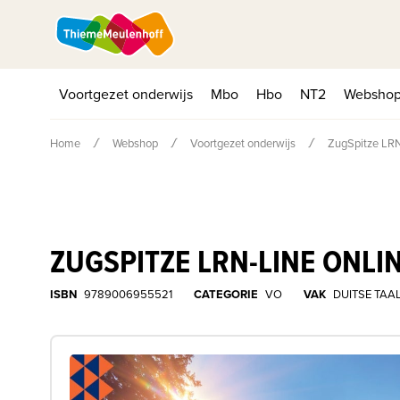
Voortgezet onderwijs
Mbo
Hbo
NT2
Websho
Home
Webshop
Voortgezet onderwijs
ZugSpitze LRN-
ZUGSPITZE LRN-LINE ONLIN
ISBN
9789006955521
CATEGORIE
VO
VAK
DUITSE TAA