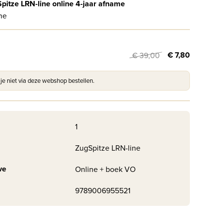
pitze LRN-line online 4-jaar afname
ne
€ 7,80
€ 39,00
 je niet via deze webshop bestellen.
1
ZugSpitze LRN-line
ve
Online + boek VO
9789006955521