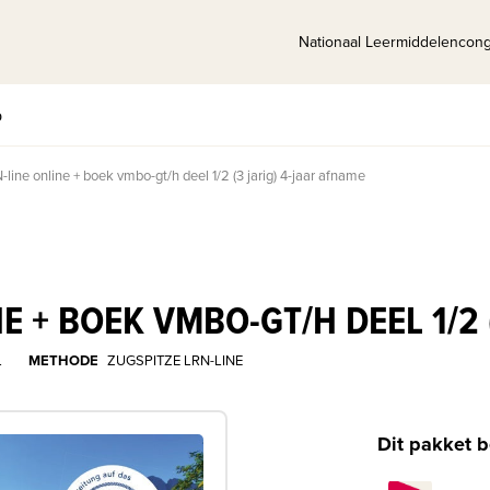
Nationaal Leermiddelencon
p
line online + boek vmbo-gt/h deel 1/2 (3 jarig) 4-jaar afname
E + BOEK VMBO-GT/H DEEL 1/2 
L
METHODE
ZUGSPITZE LRN-LINE
Dit pakket b