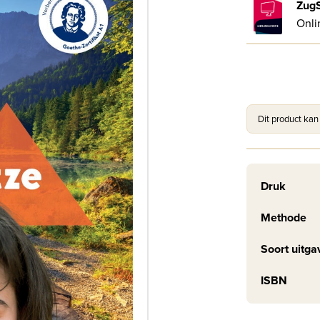
ZugS
Onli
Dit product kan
Druk
Methode
Soort uitga
ISBN