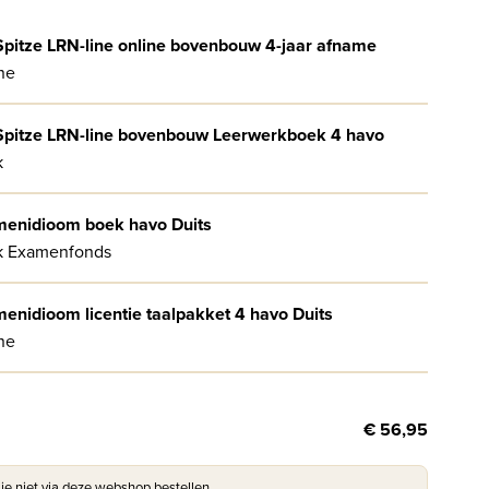
pitze LRN-line online bovenbouw 4-jaar afname
ne
pitze LRN-line bovenbouw Leerwerkboek 4 havo
k
enidioom boek havo Duits
k Examenfonds
enidioom licentie taalpakket 4 havo Duits
ne
€ 56,95
 je niet via deze webshop bestellen.