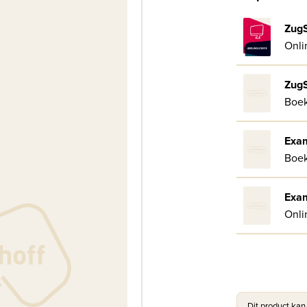
ZugS
Onli
ZugS
Boe
Exam
Boe
Exam
Onli
Dit product kan