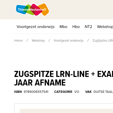
Voortgezet onderwijs
Mbo
Hbo
NT2
Websho
Home
Webshop
Voortgezet onderwijs
ZugSpitze LRN
ZUGSPITZE LRN-LINE + EX
JAAR AFNAME
ISBN
9789006557541
CATEGORIE
VO
VAK
DUITSE TAAL