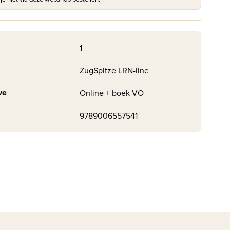
1
ZugSpitze LRN-line
ve
Online + boek VO
9789006557541