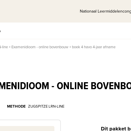
Nationaal Leermiddelencon
p
-line + Examenidioom - online bovenbouw + boek 4 havo 4-jaar afname
AMENIDIOOM - ONLINE BOVENB
METHODE
ZUGSPITZE LRN-LINE
Dit pakket b