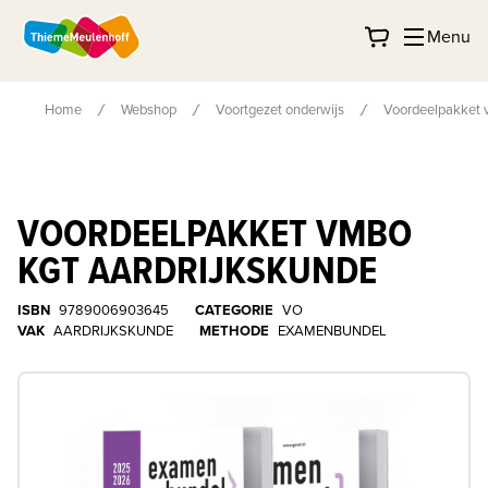
Menu
Home
Webshop
Voortgezet onderwijs
Voordeelpakket 
VOORDEELPAKKET VMBO
KGT AARDRIJKSKUNDE
ISBN
9789006903645
CATEGORIE
VO
VAK
AARDRIJKSKUNDE
METHODE
EXAMENBUNDEL