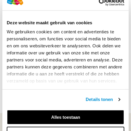
Soort uitgave
Examenfonds
ISBN
9789006903645
Deze website maakt gebruik van cookies
We gebruiken cookies om content en advertenties te
Productbeschrijving
personaliseren, om functies voor social media te bieden
en om ons websiteverkeer te analyseren. Ook delen we
Dit krijg je bij het Voordeelpakket vmbo-kgt
informatie over uw gebruik van onze site met onze
Aardrijkskunde:
partners voor social media, adverteren en analyse. Deze
partners kunnen deze gegevens combineren met andere
1. Examenbundel vmbo-kgt Aardrijkskunde, om te oefenen
informatie die u aan ze heeft verstrekt of die ze hebben
op onderwerp of met hele examens;
verzameld op basis van uw gebruik van hun services.
2. uitgebreide uitleg van docenten ...
Lees meer
Details tonen
Alles toestaan
WIJ STAAN VOOR JE KLAAR!