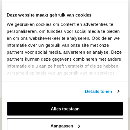
ISBN
9789006663907
Deze website maakt gebruik van cookies
We gebruiken cookies om content en advertenties te
Productbeschrijving
personaliseren, om functies voor social media te bieden
en om ons websiteverkeer te analyseren. Ook delen we
Dit krijg je bij het Voordeelpakket havo Biologie:
informatie over uw gebruik van onze site met onze
partners voor social media, adverteren en analyse. Deze
1. Examenbundel havo Biologie, om te oefenen op
partners kunnen deze gegevens combineren met andere
onderwerp of met hele examens;
informatie die u aan ze heeft verstrekt of die ze hebben
2. uitgebreide uitleg van docenten en vakexperts bij de...
verzameld op basis van uw gebruik van hun services.
Lees meer
Details tonen
WIJ STAAN VOOR JE KLAAR!
Alles toestaan
Aanpassen