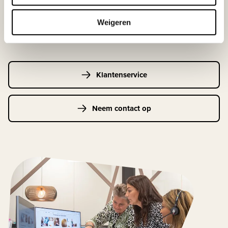
033-4483000
Weigeren
Maandag t/m vrijdag | 08.00 - 17.00 uur
Klantenservice
Neem contact op