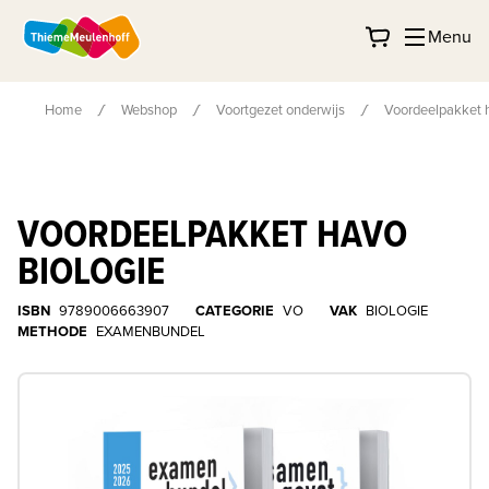
Menu
Home
Webshop
Voortgezet onderwijs
Voordeelpakket h
VOORDEELPAKKET HAVO
BIOLOGIE
ISBN
9789006663907
CATEGORIE
VO
VAK
BIOLOGIE
METHODE
EXAMENBUNDEL