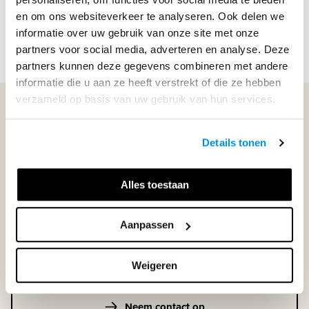
ISBN
9789006682632
en om ons websiteverkeer te analyseren. Ook delen we
informatie over uw gebruik van onze site met onze
partners voor social media, adverteren en analyse. Deze
partners kunnen deze gegevens combineren met andere
informatie die u aan ze heeft verstrekt of die ze hebben
verzameld op basis van uw gebruik van hun services.
WIJ STAAN VOOR JE KLAAR!
Details tonen
033-4483000
Alles toestaan
Maandag t/m vrijdag | 08.00 - 17.00 uur
Aanpassen
Klantenservice
Weigeren
Neem contact op