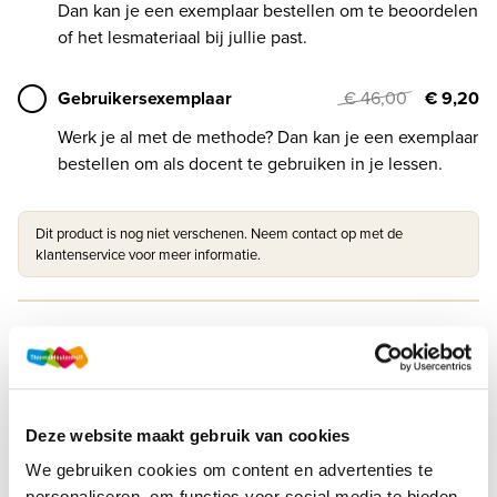
Dan kan je een exemplaar bestellen om te beoordelen
of het lesmateriaal bij jullie past.
Gebruikersexemplaar
€ 46,00
€ 9,20
Werk je al met de methode? Dan kan je een exemplaar
bestellen om als docent te gebruiken in je lessen.
Dit product is nog niet verschenen. Neem contact op met de
klantenservice voor meer informatie.
Druk
1
Methode
Vivo TTO LRN-line
Deze website maakt gebruik van cookies
Soort uitgave
Online + boek VO
We gebruiken cookies om content en advertenties te
personaliseren, om functies voor social media te bieden