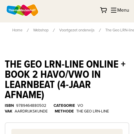
Menu
Home
Webshop
Voortgezet onderwijs
The Geo LRN-line
THE GEO LRN-LINE ONLINE +
BOOK 2 HAVO/VWO IN
LEARNBEAT (4-JAAR
AFNAME)
ISBN
9789464880502
CATEGORIE
VO
VAK
AARDRIJKSKUNDE
METHODE
THE GEO LRN-LINE