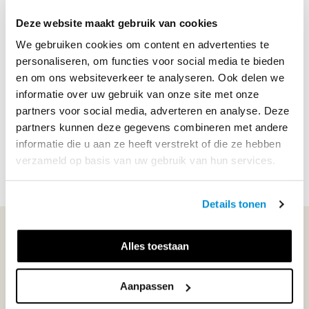
ISBN
9789006840940
Deze website maakt gebruik van cookies
We gebruiken cookies om content en advertenties te
Productbeschrijving
personaliseren, om functies voor social media te bieden
en om ons websiteverkeer te analyseren. Ook delen we
Maak kennis met de keuzekaternen van Systematische
informatie over uw gebruik van onze site met onze
Natuurkunde. De inhoud bevat veel rekenvoorbeelden,
partners voor social media, adverteren en analyse. Deze
opgaven met een duidelijke opbouw én de keuzekaternen
partners kunnen deze gegevens combineren met andere
bevatten leerdoelen. De keuzekaternen van Systematisc...
informatie die u aan ze heeft verstrekt of die ze hebben
verzameld op basis van uw gebruik van hun services.
Lees meer
Details tonen
WIJ STAAN VOOR JE KLAAR!
Alles toestaan
033-4483000
Aanpassen