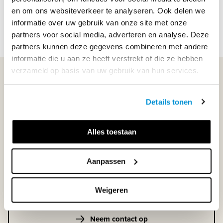
...
en om ons websiteverkeer te analyseren. Ook delen we
informatie over uw gebruik van onze site met onze
Lees meer
partners voor social media, adverteren en analyse. Deze
partners kunnen deze gegevens combineren met andere
informatie die u aan ze heeft verstrekt of die ze hebben
verzameld op basis van uw gebruik van hun services.
WIJ STAAN VOOR JE KLAAR!
Details tonen
033-4483000
Alles toestaan
Maandag t/m vrijdag | 08.00 - 17.00 uur
Aanpassen
Klantenservice
Weigeren
Neem contact op