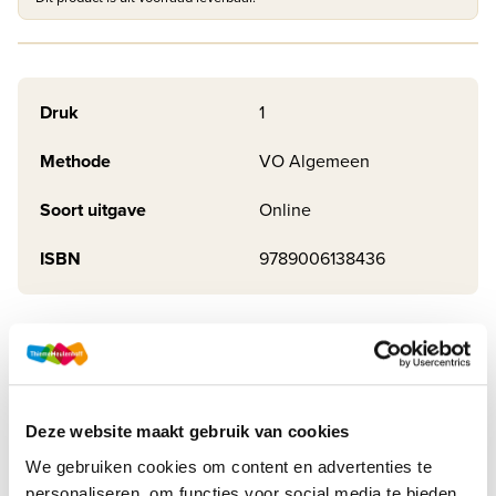
Druk
1
Methode
VO Algemeen
Soort uitgave
Online
ISBN
9789006138436
Productbeschrijving
Deze proeflicentie voor het voortgezet onderwijs geeft je
tijdelijk toegang tot de digitale leeromgeving. Hier vind je
Deze website maakt gebruik van cookies
al het digitale materiaal van alle methodes (met
uitzondering van Examenidioom).
We gebruiken cookies om content en advertenties te
personaliseren, om functies voor social media te bieden