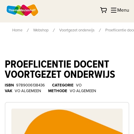
Menu
Home
Webshop
Voortgezet onderwijs
Proeflicentie doc
PROEFLICENTIE DOCENT
VOORTGEZET ONDERWIJS
ISBN
9789006138436
CATEGORIE
VO
VAK
VO ALGEMEEN
METHODE
VO ALGEMEEN