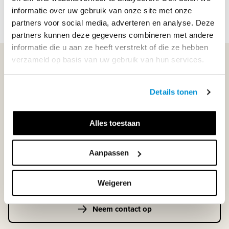
informatie over uw gebruik van onze site met onze
partners voor social media, adverteren en analyse. Deze
partners kunnen deze gegevens combineren met andere
informatie die u aan ze heeft verstrekt of die ze hebben
verzameld op basis van uw gebruik van hun services.
WIJ STAAN VOOR JE KLAAR!
Details tonen
033-4483000
Alles toestaan
Maandag t/m vrijdag | 08.00 - 17.00 uur
Aanpassen
Klantenservice
Weigeren
Neem contact op