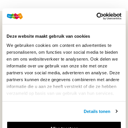
WIJ STAAN VOOR JE KLAAR!
Deze website maakt gebruik van cookies
033-4483000
We gebruiken cookies om content en advertenties te
personaliseren, om functies voor social media te bieden
Maandag t/m vrijdag | 08.00 - 17.00 uur
en om ons websiteverkeer te analyseren. Ook delen we
informatie over uw gebruik van onze site met onze
partners voor social media, adverteren en analyse. Deze
partners kunnen deze gegevens combineren met andere
Klantenservice
informatie die u aan ze heeft verstrekt of die ze hebben
verzameld op basis van uw gebruik van hun services.
Neem contact op
Details tonen