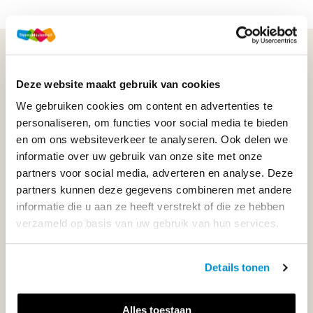
WIJ STAAN VOOR JE KLAAR!
Deze website maakt gebruik van cookies
We gebruiken cookies om content en advertenties te
033-4483000
personaliseren, om functies voor social media te bieden
en om ons websiteverkeer te analyseren. Ook delen we
Maandag t/m vrijdag | 08.00 - 17.00 uur
informatie over uw gebruik van onze site met onze
partners voor social media, adverteren en analyse. Deze
partners kunnen deze gegevens combineren met andere
informatie die u aan ze heeft verstrekt of die ze hebben
Klantenservice
verzameld op basis van uw gebruik van hun services.
Neem contact op
Details tonen
Alles toestaan