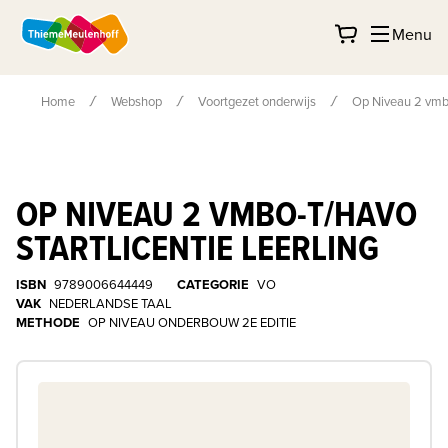
Menu
Home
Webshop
Voortgezet onderwijs
Op Niveau 2 vmbo-
OP NIVEAU 2 VMBO-T/HAVO
STARTLICENTIE LEERLING
ISBN
9789006644449
CATEGORIE
VO
VAK
NEDERLANDSE TAAL
METHODE
OP NIVEAU ONDERBOUW 2E EDITIE