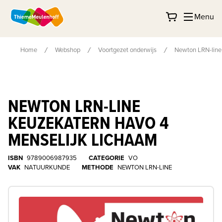
Menu
Home
Webshop
Voortgezet onderwijs
Newton LRN-line
NEWTON LRN-LINE
KEUZEKATERN HAVO 4
MENSELIJK LICHAAM
ISBN
9789006987935
CATEGORIE
VO
VAK
NATUURKUNDE
METHODE
NEWTON LRN-LINE