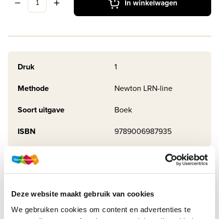
In winkelwagen
Druk
1
Methode
Newton LRN-line
Soort uitgave
Boek
ISBN
9789006987935
Productbeschrijving
Maak kennis met de keuzekaternen van Newton. De
Deze website maakt gebruik van cookies
inhoud van de keuzekaternen van Newton is afgestemd op
We gebruiken cookies om content en advertenties te
het niveau van de leerlingen. De opbouw en opgaven