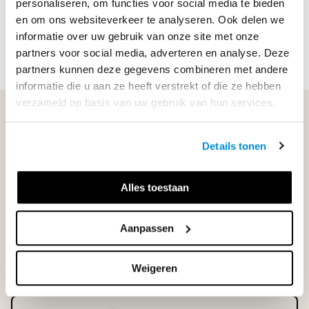
personaliseren, om functies voor social media te bieden
bevatten de vertrouwde didactische structuur van Newton
en om ons websiteverkeer te analyseren. Ook delen we
...
informatie over uw gebruik van onze site met onze
Lees meer
partners voor social media, adverteren en analyse. Deze
partners kunnen deze gegevens combineren met andere
informatie die u aan ze heeft verstrekt of die ze hebben
verzameld op basis van uw gebruik van hun services.
WIJ STAAN VOOR JE KLAAR!
Details tonen
033-4483000
Alles toestaan
Maandag t/m vrijdag | 08.00 - 17.00 uur
Aanpassen
Klantenservice
Weigeren