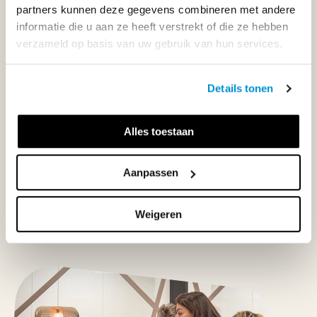
WIJ STAAN VOOR JE KLAAR!
partners kunnen deze gegevens combineren met andere
informatie die u aan ze heeft verstrekt of die ze hebben
verzameld op basis van uw gebruik van hun services.
033-4483000
Maandag t/m vrijdag | 08.00 - 17.00 uur
Details tonen
Alles toestaan
Klantenservice
Aanpassen
Neem contact op
Weigeren