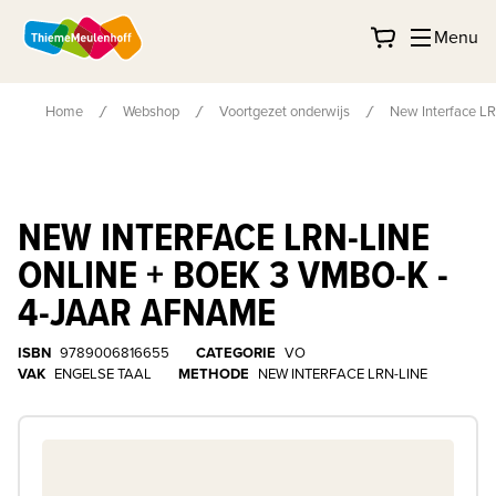
Menu
Home
Webshop
Voortgezet onderwijs
New Interface LR
NEW INTERFACE LRN-LINE
ONLINE + BOEK 3 VMBO-K -
4-JAAR AFNAME
ISBN
9789006816655
CATEGORIE
VO
VAK
ENGELSE TAAL
METHODE
NEW INTERFACE LRN-LINE